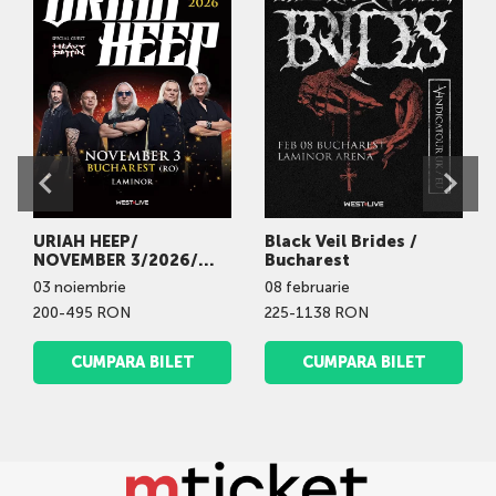
URIAH HEEP/
Black Veil Brides /
NOVEMBER 3/2026/
Bucharest
LAMINOR
03
noiembrie
08
februarie
200-495 RON
225-1138 RON
CUMPARA BILET
CUMPARA BILET